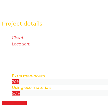
with a fitness center, pool, spa, sauna, hair salon,
classroom space and dining area is a perfect place.
Project details
Client:
Soft five corporation
Location:
New york, NY
Project skills
Extra man-hours
70%
Using eco materials
88%
Project link