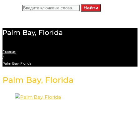
Искать:
Найти
Palm Bay, Florida
Главная
/
Palm Bay, Florida
Palm Bay, Florida
Description
This luxury resort and senior independent living facility