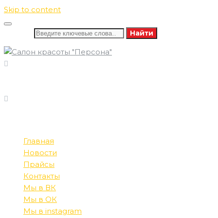
Skip to content
Искать:
Найти
8 (346) 732-16-86
ПОЗВОНИТЕ НАМ
8 (982) 585-60-13
ПН-СБ: 09:00-21:00
РЕЖИМ РАБОТЫ
ВС: 10:00-20:00
Главная
Новости
Прайсы
Контакты
Мы в ВК
Мы в ОК
Мы в instagram