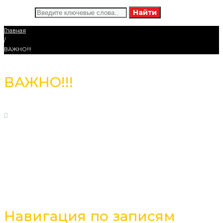
Искать:
Найти
Главная
/
ВАЖНО!!!
ВАЖНО!!!
25
Октябрь
, 2019
1328
Дорогие Гости!
29 октября 2019 года в связи с отсутствием эле
ктричества, работа салона будет приостановлена до
16.00 этого же дня.
Навигация по записям