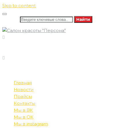
Skip to content
Искать:
Найти
8 (346) 732-16-86
ПОЗВОНИТЕ НАМ
8 (982) 585-60-13
ПН-СБ: 09:00-21:00
РЕЖИМ РАБОТЫ
ВС: 10:00-20:00
Главная
Новости
Прайсы
Контакты
Мы в ВК
Мы в ОК
Мы в instagram