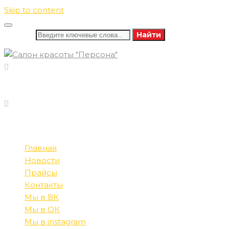
Skip to content
Искать:
Найти
8 (346) 732-16-86
ПОЗВОНИТЕ НАМ
8 (982) 585-60-13
ПН-СБ: 09:00-21:00
РЕЖИМ РАБОТЫ
ВС: 10:00-20:00
Главная
Новости
Прайсы
Контакты
Мы в ВК
Мы в ОК
Мы в instagram