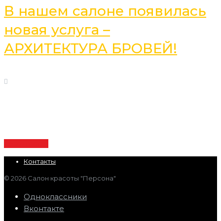
В нашем салоне появилась
новая услуга –
АРХИТЕКТУРА БРОВЕЙ!
15
Февраль
, 2023
Задача архитектуры бровей – сделать лицо моложе и
стройнее, взгляд – более открытым, а также
визуально расставить акценты.
Learn more
Контакты
© 2026 Салон красоты "Персона"
Одноклассники
Вконтакте