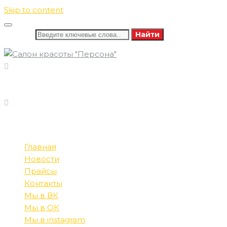
Skip to content
Искать:
Найти
8 (346) 732-16-86
ПОЗВОНИТЕ НАМ
8 (982) 585-60-13
ПН-СБ: 09:00-21:00
РЕЖИМ РАБОТЫ
ВС: 10:00-20:00
Главная
Новости
Прайсы
Контакты
Мы в ВК
Мы в ОК
Мы в instagram