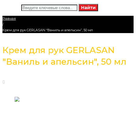
Искать:
Найти
Главная
/
Крем для рук GERLASAN “Ваниль и апельсин”, 50 мл
Крем для рук GERLASAN
"Ваниль и апельсин", 50 мл
11
Февраль
, 2021
1644
Средство для защиты кожи рук в течение дня.
Благодаря пудре тапиоки после использования
крема не остается ощущения скольжения и влажных