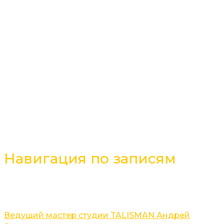
дистеарат, изопропилпальмитат, октилдодеканол,
глицерил стеарат, глицерин, цетиловый спирт, масло
жожоба, диметикон, крахмал тапиоковый, пантенол,
экстракт сладкого апельсина, феноксиэтанол,
метилпропандиол, метилпарабен, триэтил цитрат,
ксантановая камедь, этилгексилглицерин,
бисаболол, каприлилгликоль, этилпарабен, отдушка
(аромат), каприлгидроксаминовая кислота, сухой
концентрат листьев алоэ вера, гексил циннамал,
лимонен, сорбат калия, сорбиновая кислота,
кумарин.
Навигация по записям
Ведущий мастер студии TALISMAN Андрей